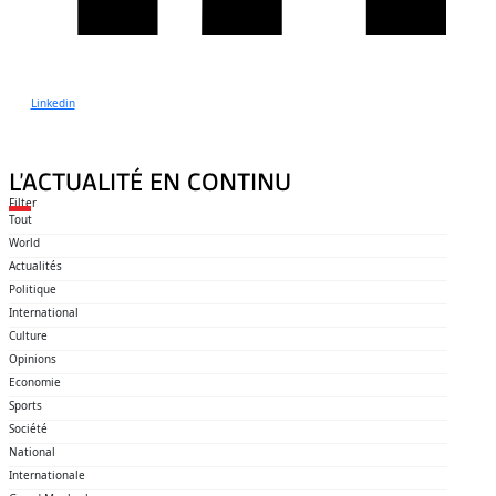
Linkedin
L’ACTUALITÉ EN CONTINU
Filter
Tout
World
Actualités
Politique
International
Culture
Opinions
Economie
Sports
Société
National
Internationale