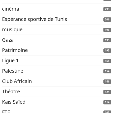
cinéma
293
Espérance sportive de Tunis
206
musique
196
Gaza
195
Patrimoine
195
Ligue 1
155
Palestine
154
Club Africain
146
Théatre
124
Kaïs Saïed
114
FTF
103