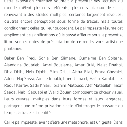
Cette exposition collective voudrait « présenter des lectures du
monde mêlent plusieurs référents, plusieurs niveaux de sens,
renvoyant à des strates multiples, certaines largement révolues,
d’autres encore perceptibles sous forme de traces, mais toutes
conditionnant celles qui leur succèdent. Le palimpseste résume cet
empilement de significations où le passé affleure sous le présent »,
lit-on sur les notes de présentation de ce rendez-vous artistique
printanier.
Baker Ben Fredj, Sonia Ben Slimane, Oumeima Ben Soltane,
Alaeddine Boutaleb, Amel Bouslama, Amar Briki, Najet Dhahbi,
Dhia Dhibi, Hela Djobbi, Slim Drissi, Aicha Filali, Emna Ghezaiel,
Adnen Haj Sassi, Amine Inoubli, Imed Jemaiel, Halim Karabibene,
Raouf Karray, Sadri Khiari, Ibrahim Matouss, Atef Mataallah, Insaf
Saada, Nabil Saouabi et Walid Zouari composent ce chœur visuel.
Leurs œuvres, multiples dans leurs formes et leurs langages,
partagent une même pulsation : celle d’interroger le passage du
temps, la trace et l’identité.
Car le palimpseste, avant d’être une métaphore, est un geste. Dans