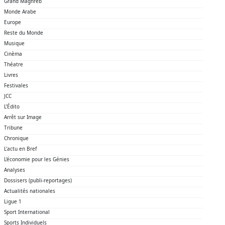
Grand Maghreb
Monde Arabe
Europe
Reste du Monde
Musique
Cinèma
Théatre
Livres
Festivales
JCC
L’Édito
Arrêt sur Image
Tribune
Chronique
L'actu en Bref
L'économie pour les Génies
Analyses
Dossisers (publi-reportages)
Actualités nationales
Ligue 1
Sport International
Sports Individuels