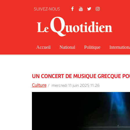
SUIVEZ-NOUS
Accueil
National
Politique
Internation
UN CONCERT DE MUSIQUE GRECQUE PO
Culture
mercredi 11 juin 2025 11:26