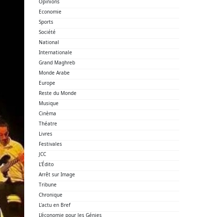
Opinions
Economie
Sports
Société
National
Internationale
Grand Maghreb
Monde Arabe
Europe
Reste du Monde
Musique
Cinèma
Théatre
Livres
Festivales
JCC
L’Édito
Arrêt sur Image
Tribune
Chronique
L'actu en Bref
L'économie pour les Génies