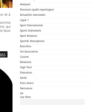
Analyses
Dossisers (publi-reportages)
or et à
Actualités nationales
Ligue 1
ogramme
Sport International
ons qui
s lieux
Sports Individuels
Sport Amateur
.
Sportifs d'exceptions
Bien-être
Vie Associative
RAS
Cuisine
Relations
High Tech
Education
Santé
Faits divers
Naissance
Ok
Use filter