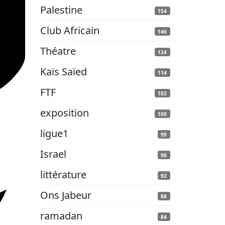
Palestine
154
Club Africain
146
Théatre
124
Kaïs Saïed
114
FTF
103
exposition
100
ligue1
99
Israel
96
littérature
92
Ons Jabeur
88
ramadan
84