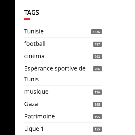
TAGS
Tunisie
1336
football
487
cinéma
293
Espérance sportive de
206
Tunis
musique
196
Gaza
195
Patrimoine
195
Ligue 1
155