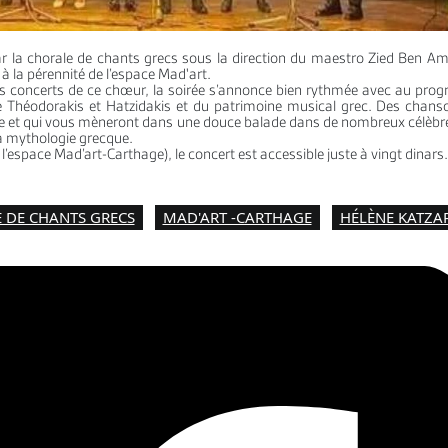
ar la chorale de chants grecs sous la direction du maestro Zied Ben Am
a à la pérennité de l’espace Mad'art.
des concerts de ce chœur, la soirée s’annonce bien rythmée avec au pr
 Théodorakis et Hatzidakis et du patrimoine musical grec. Des chans
ce et qui vous mèneront dans une douce balade dans de nombreux célèbre
 la mythologie grecque.
l’espace Mad’art-Carthage), le concert est accessible juste à vingt dinars
 DE CHANTS GRECS
MAD'ART -CARTHAGE
HÉLÈNE KATZA