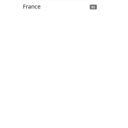
France
83