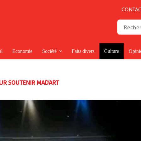
CONTAC
al
Economie
Société
Faits divers
Culture
Opini
UR SOUTENIR MAD’ART