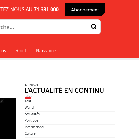
TEZ-NOUS AU
71 331 000
Abonnement
ons
Sport
Naissance
All News
L’ACTUALITÉ EN CONTINU
Filter
Tout
World
Actualités
Politique
International
Culture